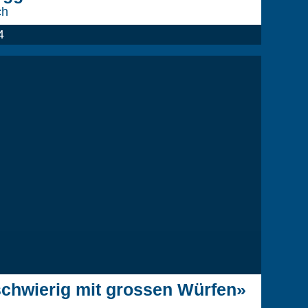
ch
4
schwierig mit grossen Würfen»