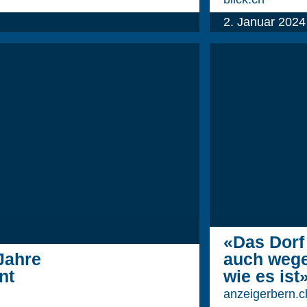
2. Januar 2024
«Das Dorf 
Jahre
auch wege
nt
wie es ist
anzeigerbern.c