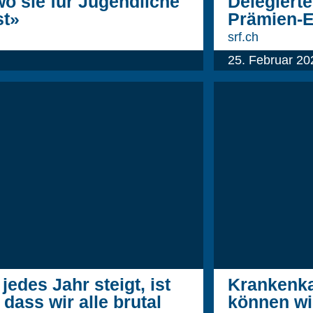
wo sie für Jugendliche
Delegierte
st»
Prämien-En
srf.ch
25. Februar 20
edes Jahr steigt, ist
Krankenka
dass wir alle brutal
können wi