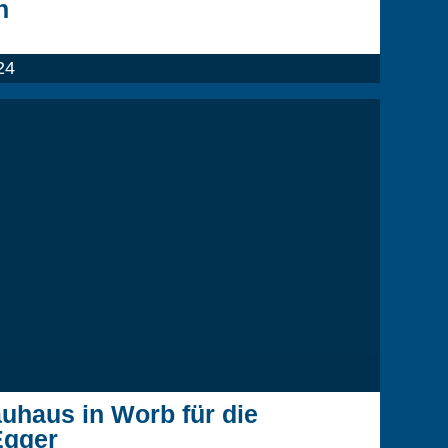
n
24
uhaus in Worb für die
Egger