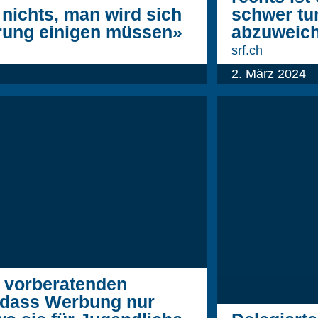
 nichts, man wird sich
schwer tu
erung einigen müssen»
abzuweic
srf.ch
2. März 2024
r vorberatenden
 dass Werbung nur