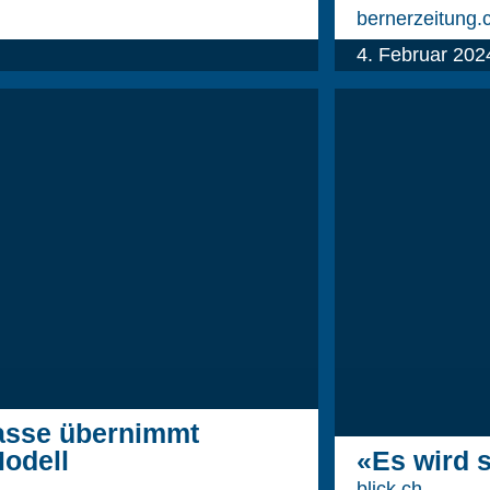
bernerzeitung.
4. Februar 202
asse übernimmt
odell
«Es wird 
blick.ch