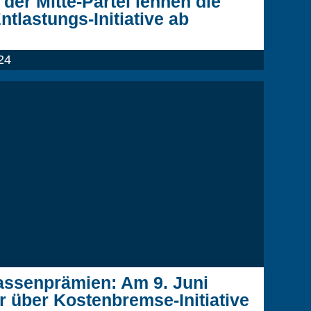
 der Mitte-Partei lehnen die
tlastungs-Initiative ab
24
ssenprämien: Am 9. Juni
r über Kostenbremse-Initiative