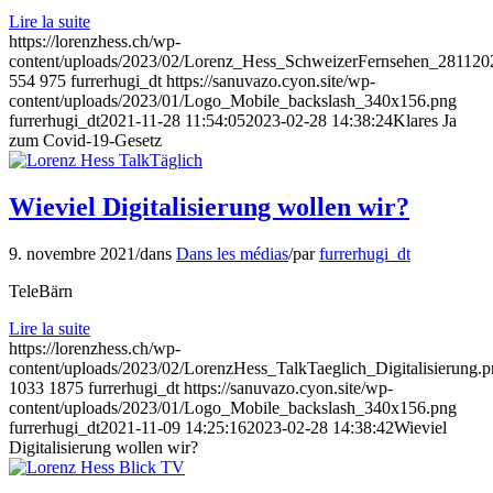
Lire la suite
https://lorenzhess.ch/wp-
content/uploads/2023/02/Lorenz_Hess_SchweizerFernsehen_281120
554
975
furrerhugi_dt
https://sanuvazo.cyon.site/wp-
content/uploads/2023/01/Logo_Mobile_backslash_340x156.png
furrerhugi_dt
2021-11-28 11:54:05
2023-02-28 14:38:24
Klares Ja
zum Covid-19-Gesetz
Wieviel Digitalisierung wollen wir?
9. novembre 2021
/
dans
Dans les médias
/
par
furrerhugi_dt
TeleBärn
Lire la suite
https://lorenzhess.ch/wp-
content/uploads/2023/02/LorenzHess_TalkTaeglich_Digitalisierung.
1033
1875
furrerhugi_dt
https://sanuvazo.cyon.site/wp-
content/uploads/2023/01/Logo_Mobile_backslash_340x156.png
furrerhugi_dt
2021-11-09 14:25:16
2023-02-28 14:38:42
Wieviel
Digitalisierung wollen wir?