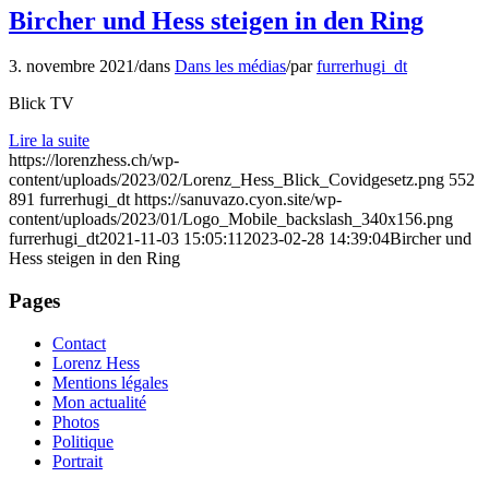
Bircher und Hess steigen in den Ring
3. novembre 2021
/
dans
Dans les médias
/
par
furrerhugi_dt
Blick TV
Lire la suite
https://lorenzhess.ch/wp-
content/uploads/2023/02/Lorenz_Hess_Blick_Covidgesetz.png
552
891
furrerhugi_dt
https://sanuvazo.cyon.site/wp-
content/uploads/2023/01/Logo_Mobile_backslash_340x156.png
furrerhugi_dt
2021-11-03 15:05:11
2023-02-28 14:39:04
Bircher und
Hess steigen in den Ring
Pages
Contact
Lorenz Hess
Mentions légales
Mon actualité
Photos
Politique
Portrait