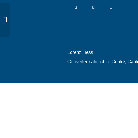
Nein-Komitee bereits
aktiv: Doch wer kämpft
für das Covid-Gesetz?
Lorenz Hess
Conseiller national Le Centre, Can